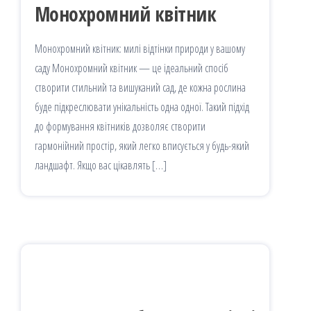
Монохромний квітник
Монохромний квітник: милі відтінки природи у вашому
саду Монохромний квітник — це ідеальний спосіб
створити стильний та вишуканий сад, де кожна рослина
буде підкреслювати унікальність одна одної. Такий підхід
до формування квітників дозволяє створити
гармонійний простір, який легко вписується у будь-який
ландшафт. Якщо вас цікавлять […]