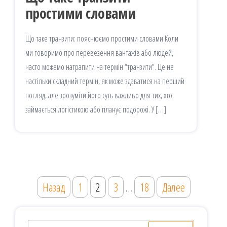
простими словами
Що таке транзити: пояснюємо простими словами Коли
ми говоримо про перевезення вантажів або людей,
часто можемо натрапити на термін “транзити”. Це не
настільки складний термін, як може здаватися на перший
погляд, але зрозуміти його суть важливо для тих, хто
займається логістикою або планує подорожі. У […]
Навигация
Назад
1
2
3
…
18
Далее
по
записям