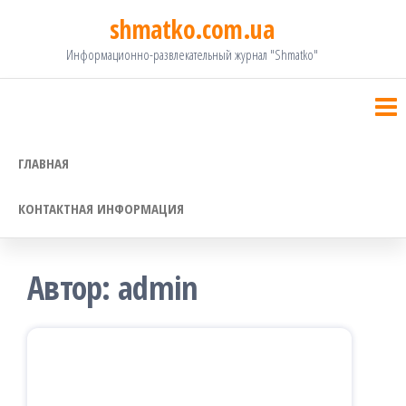
Перейти
shmatko.com.ua
к
Информационно-развлекательный журнал "Shmatko"
содержимому
ГЛАВНАЯ
КОНТАКТНАЯ ИНФОРМАЦИЯ
Автор:
admin